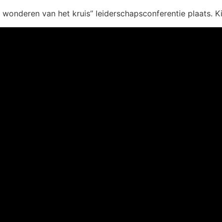
wonderen van het kruis” leiderschapsconferentie plaats. K