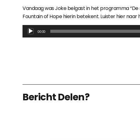
Vandaag was Joke belgast in het programma “De ni
Fountain of Hope hierin betekent. Luister hier naar
Audiospeler
00:00
Bericht Delen?