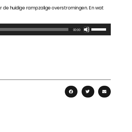
r de huidige rampzalige overstromingen. En wat
Gebruik
00:00
Omhoog/Omlaag
pijltoetsen
om
het
volume
te
verhogen
of
te
verlagen.