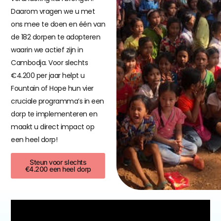
Daarom vragen we u met
ons mee te doen en één van
de 182 dorpen te adopteren
waarin we actief zijn in
Cambodja. Voor slechts
€4.200 per jaar helpt u
Fountain of Hope hun vier
cruciale programma’s in een
dorp te implementeren en
maakt u direct impact op
een heel dorp!
Steun voor slechts
€4.200 een heel dorp