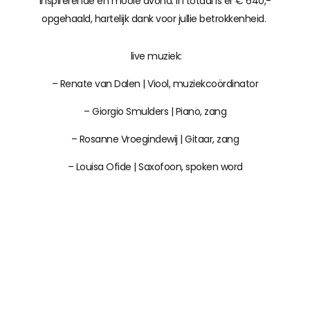
inspirerende en mooie avond. In totaal is er € 640,-
opgehaald, hartelijk dank voor jullie betrokkenheid.
live muziek:
– Renate van Dalen | Viool, muziekcoördinator
– Giorgio Smulders | Piano, zang
– Rosanne Vroegindewij | Gitaar, zang
– Louisa Ofide | Saxofoon, spoken word